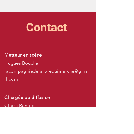
Contact
Metteur en scène
Hugues Boucher
lacompagniedelarbrequimarche@gma
il.com
Chargée de diffusion
Claire Ramiro
06 67 96 27 14
Claireramiro@gmail.com